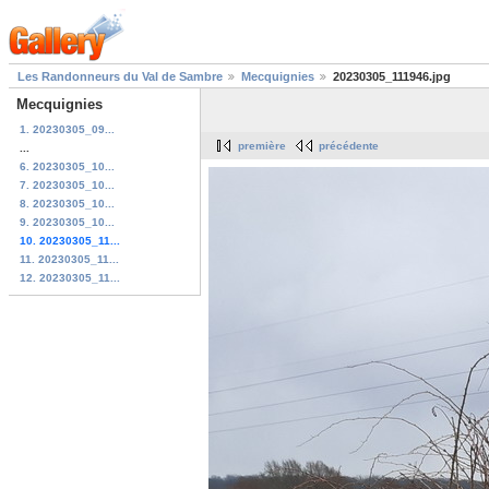
Les Randonneurs du Val de Sambre
Mecquignies
20230305_111946.jpg
Mecquignies
1. 20230305_09...
première
précédente
...
6. 20230305_10...
7. 20230305_10...
8. 20230305_10...
9. 20230305_10...
10. 20230305_11...
11. 20230305_11...
12. 20230305_11...