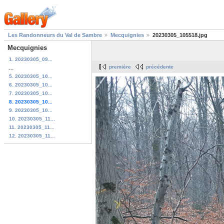
Les Randonneurs du Val de Sambre
Mecquignies
20230305_105518.jpg
Mecquignies
1. 20230305_09...
première
précédente
...
5. 20230305_10...
6. 20230305_10...
7. 20230305_10...
8. 20230305_10...
9. 20230305_10...
10. 20230305_11...
11. 20230305_11...
12. 20230305_11...