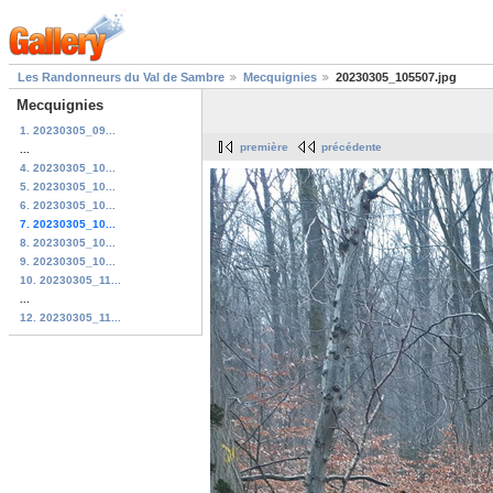
Les Randonneurs du Val de Sambre
Mecquignies
20230305_105507.jpg
Mecquignies
1. 20230305_09...
première
précédente
...
4. 20230305_10...
5. 20230305_10...
6. 20230305_10...
7. 20230305_10...
8. 20230305_10...
9. 20230305_10...
10. 20230305_11...
...
12. 20230305_11...