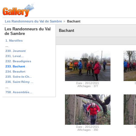
Les Randonneurs du Val de Sambre
Bachant
Les Randonneurs du Val
Bachant
de Sambre
1. Maroilles
...
230. Jeumont
231. Leval...
232. Beaudignies
233. Bachant
234. Beaufort
235. Solre-le-Ch...
236. Saint Rémy ...
Date : 20/12/2021
Affichages : 377
...
758. Assemblée...
Date : 20/12/2021
Affichages : 350