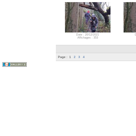
Date : 20/12/2021
Affichages : 353
Page :
1
2
3
4