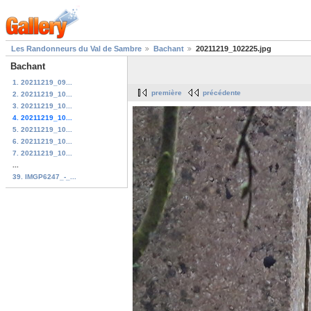
Les Randonneurs du Val de Sambre
Bachant
20211219_102225.jpg
Bachant
1. 20211219_09...
première
précédente
2. 20211219_10...
3. 20211219_10...
4. 20211219_10...
5. 20211219_10...
6. 20211219_10...
7. 20211219_10...
...
39. IMGP6247_-_...