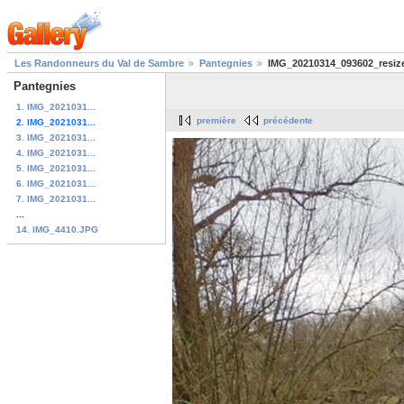
Les Randonneurs du Val de Sambre
Pantegnies
IMG_20210314_093602_resiz
Pantegnies
1. IMG_2021031...
première
précédente
2. IMG_2021031...
3. IMG_2021031...
4. IMG_2021031...
5. IMG_2021031...
6. IMG_2021031...
7. IMG_2021031...
...
14. IMG_4410.JPG