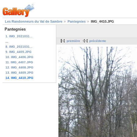
Les Randonneurs du Val de Sambre
Pantegnies
IMG_4410.JPG
Pantegnies
1. IMG_2021031...
première
précédente
...
8. IMG_2021031...
9. IMG_4405.JPG
10. IMG_4406.JPG
11. IMG_4407.JPG
12. IMG_4408.JPG
13. IMG_4409.JPG
14. IMG_4410.JPG