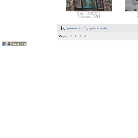
Date : 15/03/2010
Affichages : 1088
première
précédente
Page :
1
2
3
4