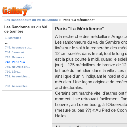
Les Randonneurs du Val de Sambre
Paris "La Méridienne"
Les Randonneurs du Val
Paris "La Méridienne"
de Sambre
A la recherche des médaillons Arago...
1. Maroilles
Les randonneurs du val de Sambre ont p
...
fixés sur le sol à la recherche des méd
745. Avesnes-sur...
746. Jeumont
12 cm scellés dans le sol, tout le long 
747. Raimes -...
est la plus courte à midi, quand le sole
748. Paris "La...
jour). : 135 médaillons de bronze de 1
749. Neuville-en...
le tracé du méridien dans la ville . L
750. 1ère...
ainsi que d'un N indiquant le nord et d'
751. Assemblée...
...
méridien .Une façon originale de redéc
758. Assemblée...
architecturales.
Certains ont marché vite, d'autres ont fl
moment, il se retrouvait facilement. Tan
Louvre , au Luxembourg, à l'Observatoi
(mesuré ou pas ??) « Au Pied de Cocho
Halles .