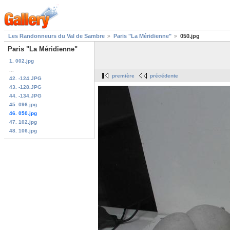
Les Randonneurs du Val de Sambre
Paris "La Méridienne"
050.jpg
Paris "La Méridienne"
1. 002.jpg
...
première
précédente
42. -124.JPG
43. -128.JPG
44. -134.JPG
45. 096.jpg
46. 050.jpg
47. 102.jpg
48. 106.jpg