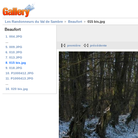
Les Randonneurs du Val de Sambre
Beaufort
015 bis.jpg
Beaufort
1. 004.JPG
...
première
précédente
5. 009.JPG
6. 010.JPG
7. 013.JPG
8. 015 bis.jpg
9. 018.JPG
10. P1000412.JPG
11. P1000413.JPG
...
16. 020 bis.jpg