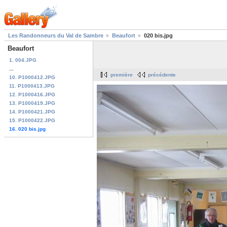
Les Randonneurs du Val de Sambre
Beaufort
020 bis.jpg
Beaufort
1. 004.JPG
...
première
précédente
10. P1000412.JPG
11. P1000413.JPG
12. P1000416.JPG
13. P1000419.JPG
14. P1000421.JPG
15. P1000422.JPG
16. 020 bis.jpg