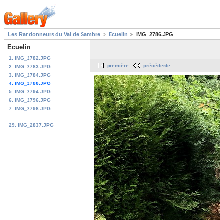
Les Randonneurs du Val de Sambre
Ecuelin
IMG_2786.JPG
Ecuelin
1. IMG_2782.JPG
première
précédente
2. IMG_2783.JPG
3. IMG_2784.JPG
4. IMG_2786.JPG
5. IMG_2794.JPG
6. IMG_2796.JPG
7. IMG_2798.JPG
...
29. IMG_2837.JPG