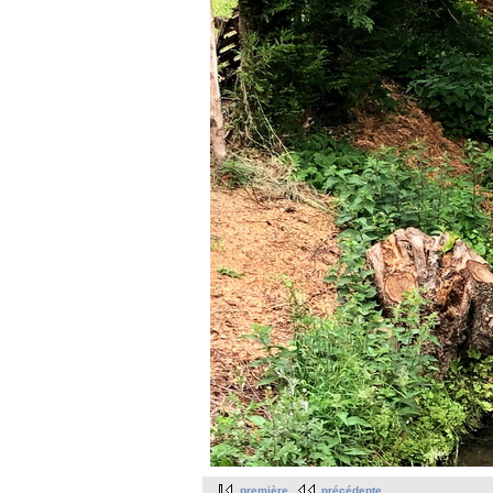
première
précédente