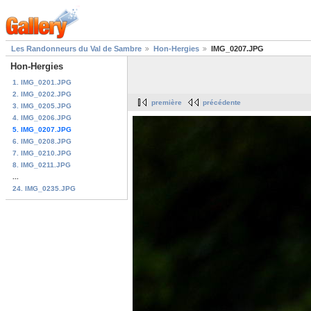
Les Randonneurs du Val de Sambre
Hon-Hergies
IMG_0207.JPG
Hon-Hergies
1. IMG_0201.JPG
2. IMG_0202.JPG
première
précédente
3. IMG_0205.JPG
4. IMG_0206.JPG
5. IMG_0207.JPG
6. IMG_0208.JPG
7. IMG_0210.JPG
8. IMG_0211.JPG
...
24. IMG_0235.JPG