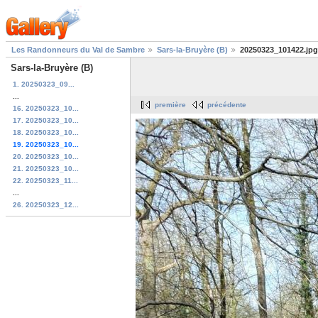
Les Randonneurs du Val de Sambre
Sars-la-Bruyère (B)
20250323_101422.jpg
Sars-la-Bruyère (B)
1. 20250323_09...
...
première
précédente
16. 20250323_10...
17. 20250323_10...
18. 20250323_10...
19. 20250323_10...
20. 20250323_10...
21. 20250323_10...
22. 20250323_11...
...
26. 20250323_12...