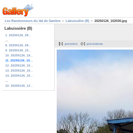
Les Randonneurs du Val de Sambre
Labuissière (B)
20250126_102030.jpg
Labuissière (B)
1. 20250126_09...
...
première
précédente
8. 20250126_09...
9. 20250126_10...
10. 20250126_10...
11. 20250126_10...
12. 20250126_10...
13. 20250126_10...
14. 20250126_10...
...
22. 20250126_12...