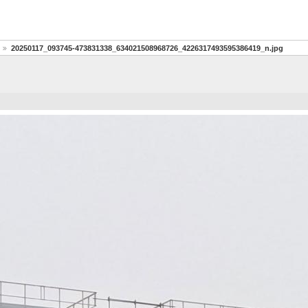
20250117_093745-473831338_634021508968726_4226317493595386419_n.jpg