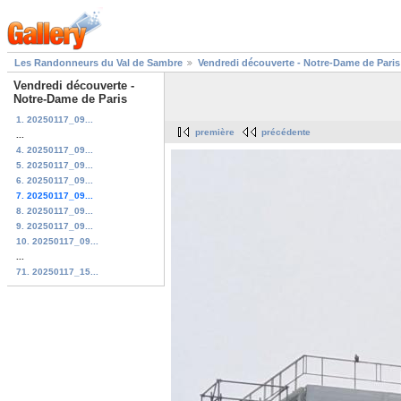
Les Randonneurs du Val de Sambre
Vendredi découverte - Notre-Dame de Paris
Vendredi découverte -
Notre-Dame de Paris
1. 20250117_09...
première
précédente
...
4. 20250117_09...
5. 20250117_09...
6. 20250117_09...
7. 20250117_09...
8. 20250117_09...
9. 20250117_09...
10. 20250117_09...
...
71. 20250117_15...