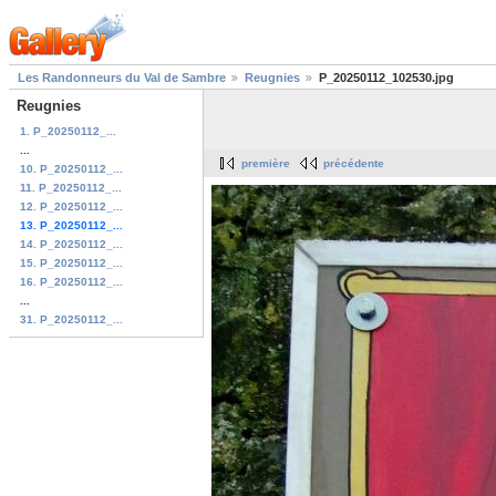
Les Randonneurs du Val de Sambre
Reugnies
P_20250112_102530.jpg
Reugnies
1. P_20250112_...
...
première
précédente
10. P_20250112_...
11. P_20250112_...
12. P_20250112_...
13. P_20250112_...
14. P_20250112_...
15. P_20250112_...
16. P_20250112_...
...
31. P_20250112_...