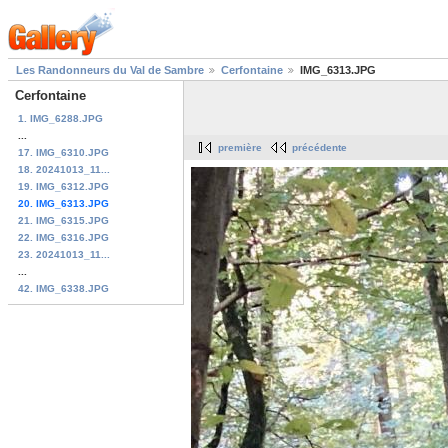
Les Randonneurs du Val de Sambre
Cerfontaine
IMG_6313.JPG
Cerfontaine
1. IMG_6288.JPG
...
première
précédente
17. IMG_6310.JPG
18. 20241013_11...
19. IMG_6312.JPG
20. IMG_6313.JPG
21. IMG_6315.JPG
22. IMG_6316.JPG
23. 20241013_11...
...
42. IMG_6338.JPG