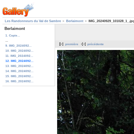
Les Randonneurs du Val de Sambre
Berlaimont
IMG_20240929_101028_1_.jp
Berlaimont
1. Copie...
...
première
précédente
9. IMG_2024092...
10. IMG_2024092...
11. IMG_2024092...
12. IMG_2024092...
13. IMG_2024092...
14. IMG_2024092...
15. IMG_2024092...
16. IMG_2024092...