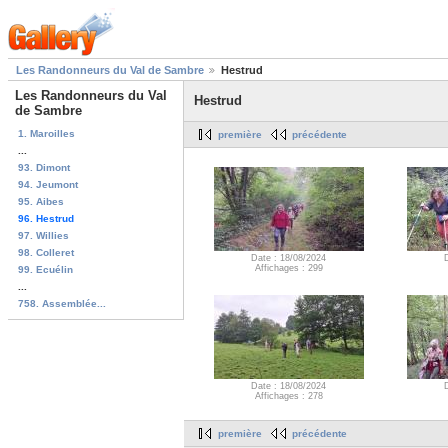
Les Randonneurs du Val de Sambre
Hestrud
Les Randonneurs du Val
Hestrud
de Sambre
1. Maroilles
première
précédente
...
93. Dimont
94. Jeumont
95. Aibes
96. Hestrud
97. Willies
98. Colleret
Date : 18/08/2024
Affichages : 299
99. Ecuélin
...
758. Assemblée...
Date : 18/08/2024
Affichages : 278
première
précédente