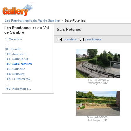
Les Randonneurs du Val de Sambre
Sars-Poteries
Les Randonneurs du Val
Sars-Poteries
de Sambre
1. Maroilles
première
précédente
...
99. Ecuélin
100. Journée à...
101. Solre-le-Ch...
102. Sars-Poteries
103. Cousolre
104. Sebourg
105. Le Rouveroy...
Date : 08/07/2024
Affichages : 312
...
758. Assemblée...
Date : 08/07/2024
Affichages : 272