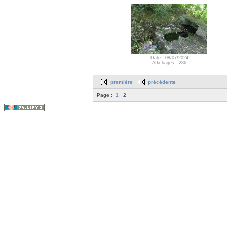
Date : 08/07/2024
Affichages : 286
première
précédente
Page :
1
2