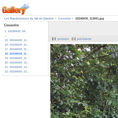
Les Randonneurs du Val de Sambre
Cousolre
20240630_113551.jpg
Cousolre
1. 20240630_09...
...
première
précédente
15. 20240630_11...
16. 20240630_11...
17. 20240630_11...
18. 20240630_11...
19. 20240630_11...
20. 20240630_12...
21. 20240630_12...
22. 20240630_12...