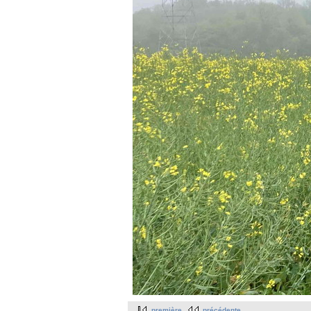
première
précédente