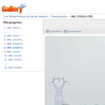
Les Randonneurs du Val de Sambre
Recquignies
IMG_E3182-0.JPG
Recquignies
1. IMG_E3171...
première
précédente
...
5. IMG_E3177...
6. IMG_E3178-0...
7. IMG_E3181-0...
8. IMG_E3182-0...
9. IMG_E3183...
10. IMG_E3185...
11. IMG_E3187...
...
18. IMG_E3198...