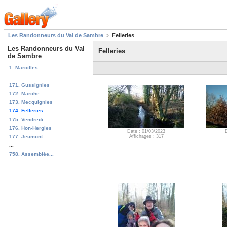
Les Randonneurs du Val de Sambre
Felleries
Les Randonneurs du Val
Felleries
de Sambre
1. Maroilles
...
171. Gussignies
172. Marche...
173. Mecquignies
174. Felleries
175. Vendredi...
176. Hon-Hergies
Date : 01/03/2023
177. Jeumont
Affichages : 317
...
758. Assemblée...