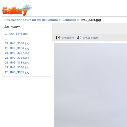
Les Randonneurs du Val de Sambre
Jeumont
IMG_3391.jpg
Jeumont
1. IMG_3346.jpg
première
précédente
...
22. IMG_3384.jpg
23. IMG_3386.jpg
24. IMG_3387.jpg
25. IMG_3388.jpg
26. IMG_3389.jpg
27. IMG_3390.jpg
28. IMG_3391.jpg