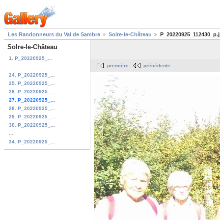
Les Randonneurs du Val de Sambre
Solre-le-Château
P_20220925_112430_p.
Solre-le-Château
1. P_20220925_...
première
précédente
...
24. P_20220925_...
25. P_20220925_...
26. P_20220925_...
27. P_20220925_...
28. P_20220925_...
29. P_20220925_...
30. P_20220925_...
...
34. P_20220925_...