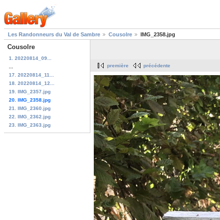
Les Randonneurs du Val de Sambre
Cousolre
IMG_2358.jpg
Cousolre
1. 20220814_09...
première
précédente
...
17. 20220814_11...
18. 20220814_12...
19. IMG_2357.jpg
20. IMG_2358.jpg
21. IMG_2360.jpg
22. IMG_2362.jpg
23. IMG_2363.jpg