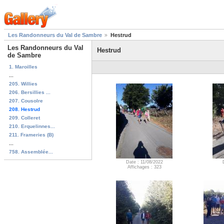
Les Randonneurs du Val de Sambre
Hestrud
Les Randonneurs du Val
Hestrud
de Sambre
1. Maroilles
...
205. Willies
206. Bersillies ...
207. Cousolre
208. Hestrud
209. Colleret
210. Erquelinnes...
211. Frameries (B)
...
758. Assemblée...
Date : 11/08/2022
Affichages : 323