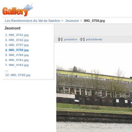
Les Randonneurs du Val de Sambre
Jeumont
IMG_0759.jpg
Jeumont
1. IMG_0741.jpg
première
précédente
2. IMG_0742.jpg
3. IMG_0757.jpg
4. IMG_0759.jpg
5. IMG_0760.jpg
6. IMG_0761.jpg
7. IMG_0762.jpg
...
12. IMG_0768.jpg