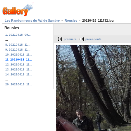
Les Randonneurs du Val de Sambre
Rousies
20210418_111732.jpg
Rousies
1. 20210418_09...
première
précédente
...
8. 20210418_11...
9. 20210418_11...
10. 20210418_11...
11. 20210418_11...
12. 20210418_11...
13. 20210418_11...
14. 20210418_11...
...
20. 20210418_11...