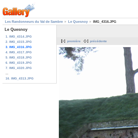
Les Randonneurs du Val de Sambre
Le Quesnoy
IMG_4316.JPG
Le Quesnoy
1. IMG_4314.JPG
première
précédente
2. IMG_4315.JPG
3. IMG_4316.JPG
4. IMG_4317.JPG
5. IMG_4318.JPG
6. IMG_4319.JPG
7. IMG_4320.JPG
...
16. IMG_4313.JPG