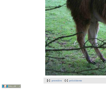
première
précédente