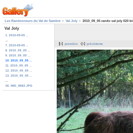
Les Randonneurs du Val de Sambre
Val Joly
2010_09_05 rando val joly 020 bi
Val Joly
1. 2010-09-05 ...
...
première
précédente
7. 2010-09-05 ...
8. 2010_09_05 ...
9. 2010_09_05 ...
10. 2010_09_05 ...
11. 2010_09_05 ...
12. 2010_09_05 ...
13. 2010_09_05 ...
...
36. IMG_8882.JPG