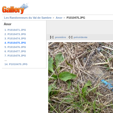
Les Randonneurs du Val de Sambre
Anor
P1010475.JPG
Anor
1. P1010471.JPG
2. P1010473.JPG
première
précédente
3. P1010474.JPG
4. P1010475.JPG
5. P1010476.JPG
6. P1010477.JPG
7. P1010479.JPG
...
14. P1010470.JPG